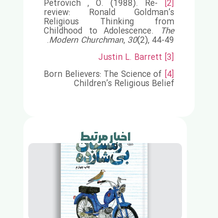
Petrovich , O. (1988). Re-
[2]
review: Ronald Goldman’s
Religious Thinking from
Childhood to Adolescence.
The
Modern Churchman
,
30
(2), 44-49.
Justin L. Barrett
[3]
Born Believers: The Science of
[4]
Children’s Religious Belief
اخبار مرتبط
زمستا
بی‌شاز
و
نوجوا
که
سرنو
مبارزا