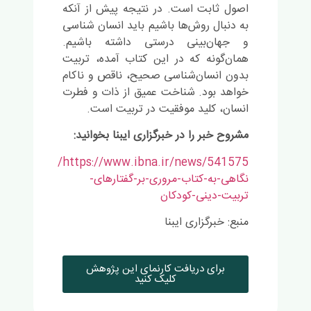
اصول ثابت است. در نتیجه پیش از آنکه
به دنبال روش‌ها باشیم باید انسان شناسی
و جهان‌بینی درستی داشته باشیم.
همان‌گونه که در این کتاب آمده،
تربیت
بدون انسان‌شناسی صحیح، ناقص و ناکام
خواهد بود. شناخت عمیق از ذات و فطرت
انسان، کلید موفقیت در
تربیت
است.
مشروح خبر را در خبرگزاری ایبنا بخوانید:
https://www.ibna.ir/news/541575/
نگاهی-به-کتاب-مروری-بر-گفتارهای-
تربیت-دینی-کودکان
منبع: خبرگزاری ایبنا
برای دریافت کارنمای این پژوهش
کلیک کنید